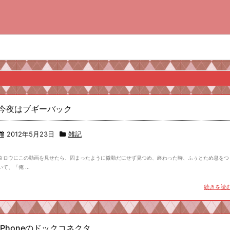
今夜はブギーバック
2012年5月23日
雑記
タロウにこの動画を見せたら、固まったように微動だにせず見つめ、終わった時、ふぅとため息をつ
いて、「俺 ...
続きを読
iPhoneのドックコネクタ