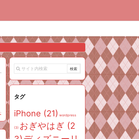
タグ
iPhone
(21)
む
wordpress
おぎやはぎ
(2
(3)
ディズニーリ