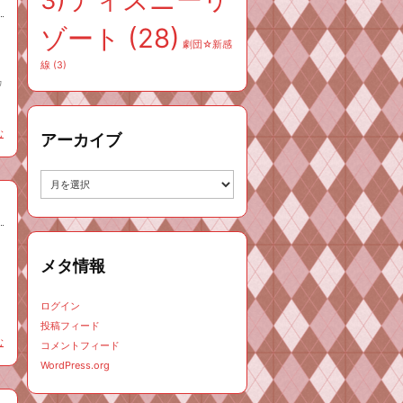
3)
ゾート
(28)
劇団☆新感
線
(3)
カ
む
アーカイブ
ア
ー
カ
イ
ブ
メタ情報
ログイン
投稿フィード
む
コメントフィード
WordPress.org