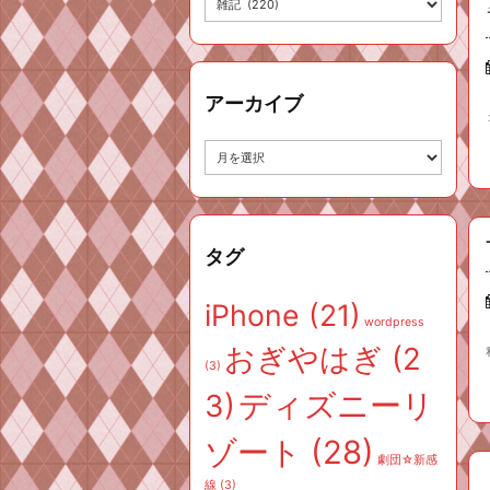
テ
ゴ
リ
ー
アーカイブ
ア
ー
カ
イ
ブ
タグ
iPhone
(21)
wordpress
おぎやはぎ
(2
(3)
ディズニーリ
3)
ゾート
(28)
劇団☆新感
線
(3)