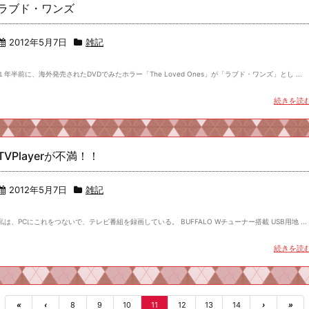
ラブド・ワンズ
2012年5月7日
雑記
１年半前に、海外発売されたDVDでみたホラー「The Loved Ones」が「ラブド・ワンズ」とし ...
続きを読
TVPlayerが不満！！
2012年5月7日
雑記
私は、PCにこれをつないで、テレビ番組を録画している。 BUFFALO Wチューナー搭載 USB用地 ...
続きを読
«
‹
8
9
10
11
12
13
14
›
»