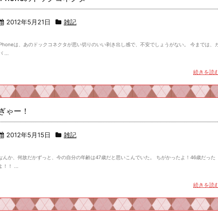
2012年5月21日
雑記
iPhoneは、あのドックコネクタが思い切りのいい剥き出し感で、不安でしょうがない。 今までは、
バ ...
続きを読
ぎゃー！
2012年5月15日
雑記
なんか、何故だかずっと、今の自分の年齢は47歳だと思いこんでいた。 ちがかったよ！46歳だった
よ！！ ...
続きを読