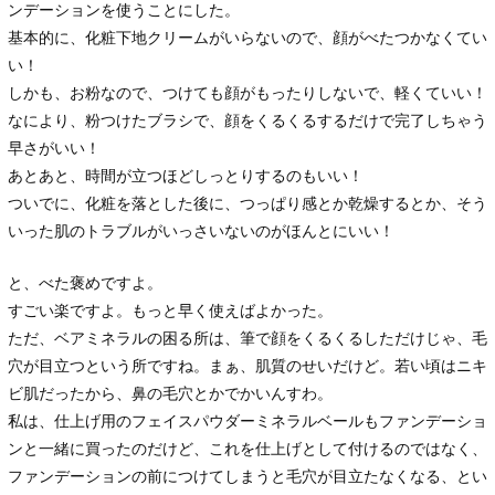
ンデーションを使うことにした。
基本的に、化粧下地クリームがいらないので、顔がべたつかなくてい
い！
しかも、お粉なので、つけても顔がもったりしないで、軽くていい！
なにより、粉つけたブラシで、顔をくるくるするだけで完了しちゃう
早さがいい！
あとあと、時間が立つほどしっとりするのもいい！
ついでに、化粧を落とした後に、つっぱり感とか乾燥するとか、そう
いった肌のトラブルがいっさいないのがほんとにいい！
と、べた褒めですよ。
すごい楽ですよ。もっと早く使えばよかった。
ただ、ベアミネラルの困る所は、筆で顔をくるくるしただけじゃ、毛
穴が目立つという所ですね。まぁ、肌質のせいだけど。若い頃はニキ
ビ肌だったから、鼻の毛穴とかでかいんすわ。
私は、仕上げ用のフェイスパウダーミネラルベールもファンデーショ
ンと一緒に買ったのだけど、これを仕上げとして付けるのではなく、
ファンデーションの前につけてしまうと毛穴が目立たなくなる、とい