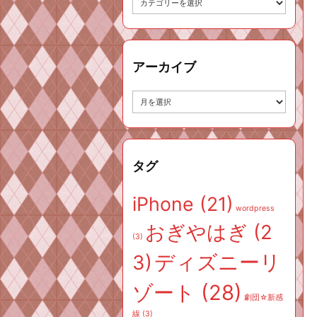
テ
ゴ
リ
ー
アーカイブ
ア
ー
カ
イ
ブ
タグ
iPhone
(21)
wordpress
おぎやはぎ
(2
(3)
ディズニーリ
3)
ゾート
(28)
劇団☆新感
線
(3)