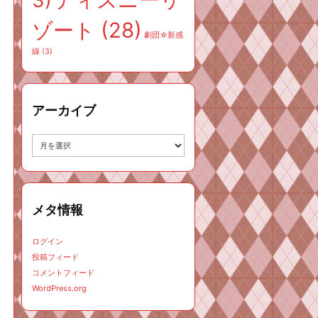
3)
ゾート
(28)
劇団☆新感
線
(3)
アーカイブ
ア
ー
カ
イ
ブ
メタ情報
ログイン
投稿フィード
コメントフィード
WordPress.org