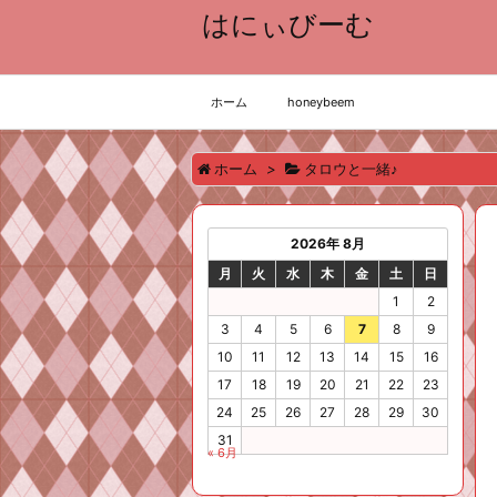
はにぃびーむ
ホーム
honeybeem
ホーム
>
タロウと一緒♪
2026年 8月
月
火
水
木
金
土
日
1
2
3
4
5
6
7
8
9
10
11
12
13
14
15
16
17
18
19
20
21
22
23
24
25
26
27
28
29
30
31
« 6月