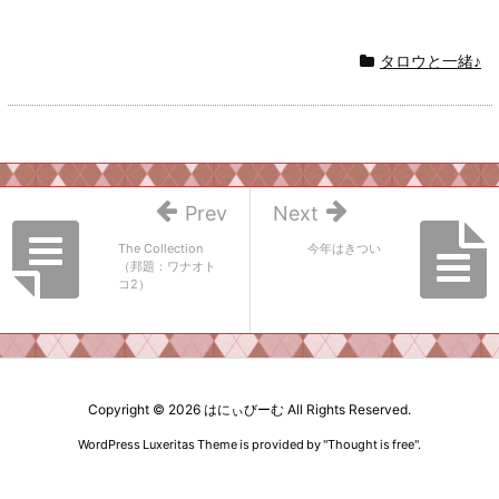
タロウと一緒♪
Prev
Next
The Collection
今年はきつい
（邦題：ワナオト
コ2）
Copyright ©
2026
はにぃびーむ
All Rights Reserved.
WordPress Luxeritas Theme is provided by "
Thought is free
".