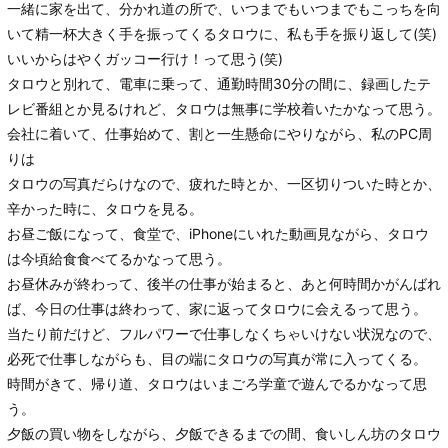
一緒に家を出て、分かれ道の所で、いつまでもいつまでもこっちを向
いて精一杯大きく手を振ってくるタロウに、私も手を振り返して(笑)
いいからはやくガッコー行け！って思う(笑)
タロウと別れて、電車に乗って、通勤時間30分の間に、録画したテ
レビ番組とか見るけれど、タロウは無事に学校着いたかなって思う。
会社に着いて、仕事始めて、割と一生懸命にやりながら、私のPC周
りは
タロウの写真だらけなので、疲れた時とか、一区切りついた時とか、
辛かった時に、タロウを見る。
お昼ご飯になって、食堂で、iPhoneにいれた動画見ながら、タロウ
は今頃給食食べてるかなって思う。
お昼休みが終わって、後半の仕事が始まると、あと何時間かがんばれ
ば、今日の仕事は終わって、家に返ってタロウに会えるって思う。
当たり前だけど、フルパワーで仕事しなくちゃいけない状況なので、
必死で仕事しながらも、目の端にタロウの写真が常に入ってくる。
時間がきて、帰り道、タロウはいまごろ学童で遊んでるかなって思
う。
夕飯の買い物をしながら、夕飯できるまでの間、食いしん坊のタロウ