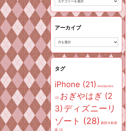
テ
ゴ
リ
ー
アーカイブ
ア
ー
カ
イ
ブ
タグ
iPhone
(21)
wordpress
おぎやはぎ
(2
(3)
ディズニーリ
3)
ゾート
(28)
劇団☆新感
線
(3)