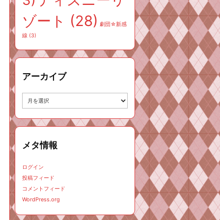
3)
ゾート
(28)
劇団☆新感
線
(3)
アーカイブ
ア
ー
カ
イ
ブ
メタ情報
ログイン
投稿フィード
コメントフィード
WordPress.org